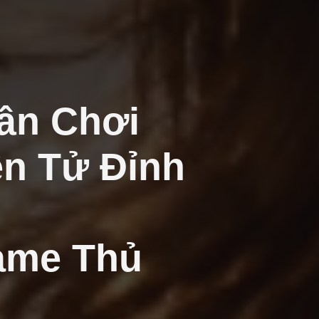
ân Chơi
ện Tử Đỉnh
ame Thủ