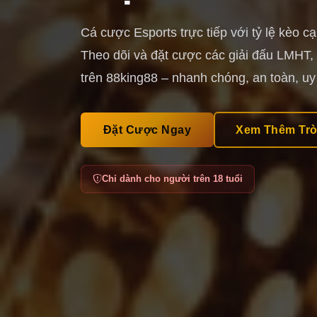
Cá cược Esports trực tiếp với tỷ lệ kèo cạ
Theo dõi và đặt cược các giải đấu LMHT,
trên 88king88 – nhanh chóng, an toàn, uy 
Đặt Cược Ngay
Xem Thêm Trò
Chỉ dành cho người trên 18 tuổi