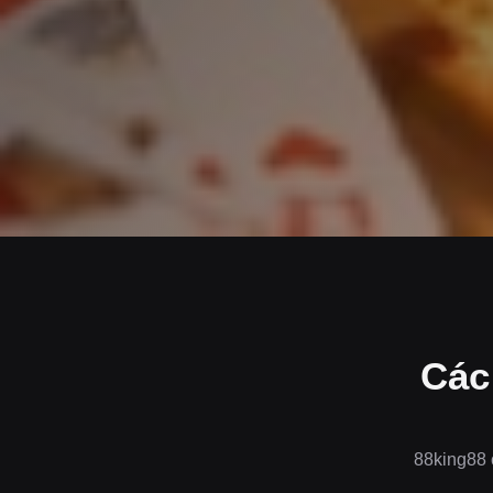
Các
88king88 