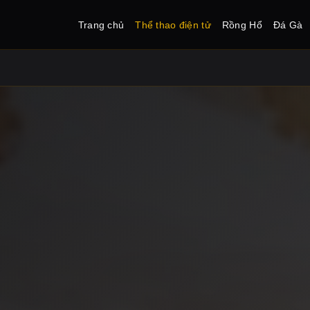
Trang chủ
Thể thao điện tử
Rồng Hổ
Đá Gà