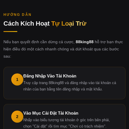
HƯỚNG DẪN
Cách Kích Hoạt
Tự Loại Trừ
Nếu bạn quyết định cần dừng cá cược,
88king88
hỗ trợ bạn thực
hiện điều đó một cách nhanh chóng và dứt khoát qua các bước
sau:
Đăng Nhập Vào Tài Khoản
1
Truy cập trang 88king88 và đăng nhập vào tài khoản cá
nhân của bạn bằng tên đăng nhập và mật khẩu.
Vào Mục Cài Đặt Tài Khoản
2
Nhấp vào biểu tượng tài khoản ở góc trên bên phải,
chọn "Cài đặt" rồi tìm mục "Chơi có trách nhiệm".