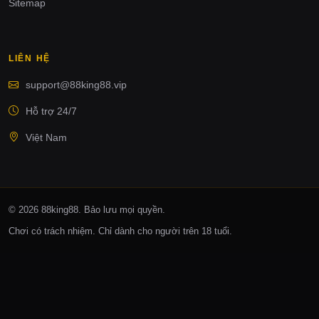
Sitemap
LIÊN HỆ
support@88king88.vip
Hỗ trợ 24/7
Việt Nam
© 2026 88king88. Bảo lưu mọi quyền.
Chơi có trách nhiệm. Chỉ dành cho người trên 18 tuổi.