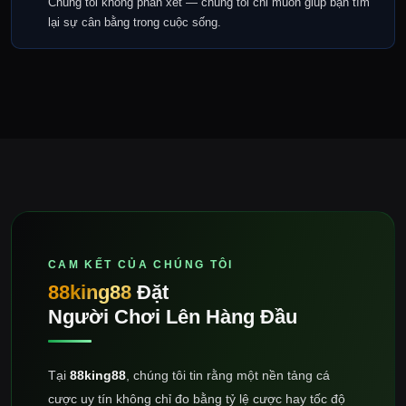
Chúng tôi không phán xét — chúng tôi chỉ muốn giúp bạn tìm
lại sự cân bằng trong cuộc sống.
CAM KẾT CỦA CHÚNG TÔI
88king88
Đặt
Người Chơi Lên Hàng Đầu
Tại
88king88
, chúng tôi tin rằng một nền tảng cá
cược uy tín không chỉ đo bằng tỷ lệ cược hay tốc độ