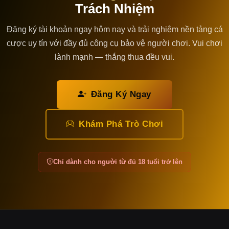
Trách Nhiệm
Đăng ký tài khoản ngay hôm nay và trải nghiệm nền tảng cá
cược uy tín với đầy đủ công cụ bảo vệ người chơi. Vui chơi
lành mạnh — thắng thua đều vui.
Đăng Ký Ngay
Khám Phá Trò Chơi
Chỉ dành cho người từ đủ 18 tuổi trở lên