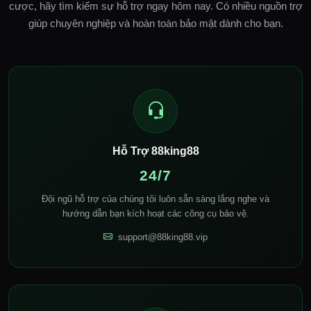
cược, hãy tìm kiếm sự hỗ trợ ngay hôm nay. Có nhiều nguồn trợ
giúp chuyên nghiệp và hoàn toàn bảo mật dành cho bạn.
Hỗ Trợ 88king88
24/7
Đội ngũ hỗ trợ của chúng tôi luôn sẵn sàng lắng nghe và
hướng dẫn bạn kích hoạt các công cụ bảo vệ.
support@88king88.vip