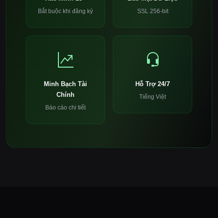
Bắt buộc khi đăng ký
SSL 256-bit
Minh Bạch Tài
Hỗ Trợ 24/7
Chính
Tiếng Việt
Báo cáo chi tiết