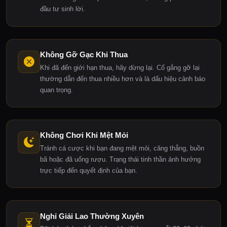
đầu tư sinh lời.
Không Gỡ Gạc Khi Thua
Khi đã đến giới hạn thua, hãy dừng lại. Cố gắng gỡ lại
thường dẫn đến thua nhiều hơn và là dấu hiệu cảnh báo
quan trọng.
Không Chơi Khi Mệt Mỏi
Tránh cá cược khi bạn đang mệt mỏi, căng thẳng, buồn
bã hoặc đã uống rượu. Trạng thái tinh thần ảnh hưởng
trực tiếp đến quyết định của bạn.
Nghỉ Giải Lao Thường Xuyên