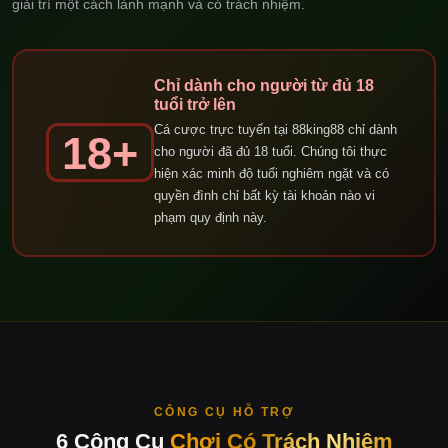
giải trí một cách lành mạnh và có trách nhiệm.
Chỉ dành cho người từ đủ 18
tuổi trở lên
Cá cược trực tuyến tại 88king88 chỉ dành
18+
cho người đã đủ 18 tuổi. Chúng tôi thực
hiện xác minh độ tuổi nghiêm ngặt và có
quyền đình chỉ bất kỳ tài khoản nào vi
phạm quy định này.
CÔNG CỤ HỖ TRỢ
6 Công Cụ
Chơi Có Trách Nhiệm