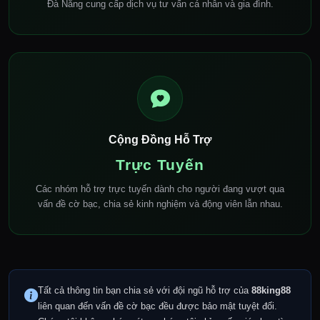
Đà Nẵng cung cấp dịch vụ tư vấn cá nhân và gia đình.
Cộng Đồng Hỗ Trợ
Trực Tuyến
Các nhóm hỗ trợ trực tuyến dành cho người đang vượt qua
vấn đề cờ bạc, chia sẻ kinh nghiệm và động viên lẫn nhau.
Tất cả thông tin bạn chia sẻ với đội ngũ hỗ trợ của
88king88
liên quan đến vấn đề cờ bạc đều được bảo mật tuyệt đối.