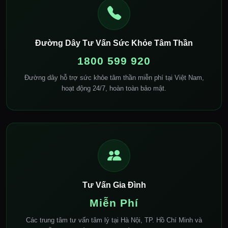
Đường Dây Tư Vấn Sức Khỏe Tâm Thần
1800 599 920
Đường dây hỗ trợ sức khỏe tâm thần miễn phí tại Việt Nam,
hoạt động 24/7, hoàn toàn bảo mật.
Tư Vấn Gia Đình
Miễn Phí
Các trung tâm tư vấn tâm lý tại Hà Nội, TP. Hồ Chí Minh và