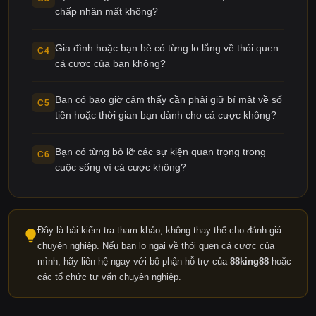
chấp nhận mất không?
Gia đình hoặc bạn bè có từng lo lắng về thói quen
C4
cá cược của bạn không?
Bạn có bao giờ cảm thấy cần phải giữ bí mật về số
C5
tiền hoặc thời gian bạn dành cho cá cược không?
Bạn có từng bỏ lỡ các sự kiện quan trọng trong
C6
cuộc sống vì cá cược không?
Đây là bài kiểm tra tham khảo, không thay thế cho đánh giá
chuyên nghiệp. Nếu bạn lo ngại về thói quen cá cược của
mình, hãy liên hệ ngay với bộ phận hỗ trợ của
88king88
hoặc
các tổ chức tư vấn chuyên nghiệp.