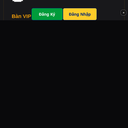
×
Đăng Ký
Đăng Nhập
Bàn VIP Rồng Hổ
Bàn chơi dành riêng cho thành viên VIP với hạn mức cược
cao.
Hạn mức tối đa 50.000.000 VNĐ
Dealer chuyên nghiệp riêng
Phòng chơi riêng tư, bảo mật
Hỗ trợ ưu tiên 24/7