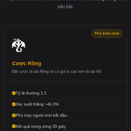
ván bài.
Phổ biến nhất
🐉
Cược Rồng
Đặt cược lá bài Rồng sẽ có giá trị cao hơn lá bài Hổ.
Tỷ lệ thưởng 1:1
Xác suất thắng ~46,3%
Phù hợp người mới bắt đầu
Kết quả trong vòng 30 giây