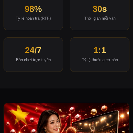
98%
30s
Tỷ lệ hoàn trả (RTP)
Thời gian mỗi ván
24/7
1:1
Bàn chơi trực tuyến
Tỷ lệ thưởng cơ bản