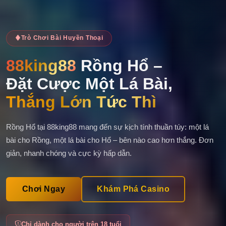
Trò Chơi Bài Huyền Thoại
88king88
Rồng Hổ –
Đặt Cược Một Lá Bài,
Thắng Lớn Tức Thì
Rồng Hổ tại 88king88 mang đến sự kịch tính thuần túy: một lá
bài cho Rồng, một lá bài cho Hổ – bên nào cao hơn thắng. Đơn
giản, nhanh chóng và cực kỳ hấp dẫn.
Chơi Ngay
Khám Phá Casino
Chỉ dành cho người trên 18 tuổi