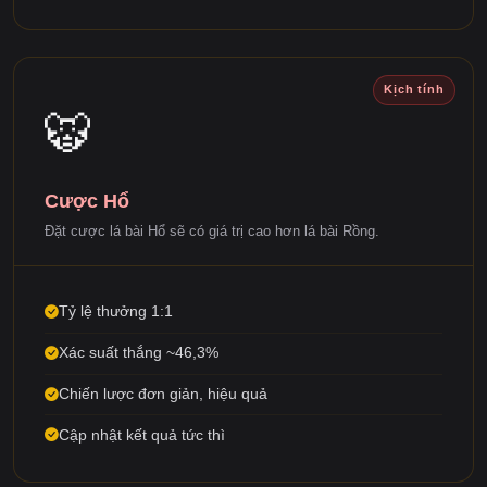
Kịch tính
🐯
Cược Hổ
Đặt cược lá bài Hổ sẽ có giá trị cao hơn lá bài Rồng.
Tỷ lệ thưởng 1:1
Xác suất thắng ~46,3%
Chiến lược đơn giản, hiệu quả
Cập nhật kết quả tức thì